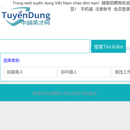
Trang web tuyển dụng Việt Nam chào đón bạn! 越南招聘网欢迎
您！
手机端
注册账号
会员登录
首页
招聘职位
求职简历
工业园区
越南省市
职场百
选择类别
招越南人
招中国人
我找工
越南中文招聘网
|
意见反馈
网站留言