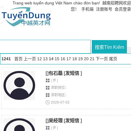
Trang web tuyển dụng Việt Nam chào đón bạn! 越南招聘网欢迎
您！
手机端
注册账号
会员登录
1241
首页
上一页
12
13
14
15
16
17
18
19
20
21
下一页
尾页
首页
招聘职位
求职简历
找企业
工业园区
越南省市
[]
包石磊
[
发短信
]
| 岁 |
求职岗位：
求职地区：
2026-07-02
[]
吴经理
[
发短信
]
| 岁 |